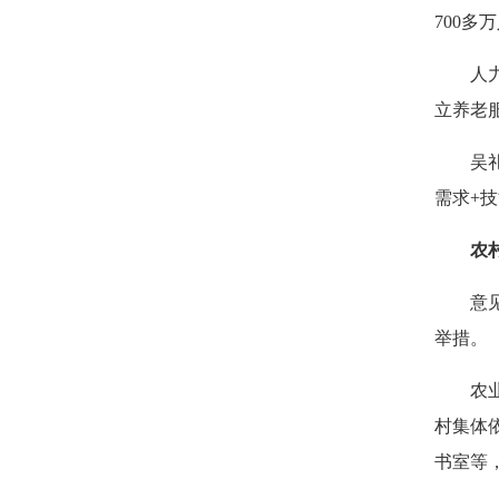
700多
人
立养老
吴
需求+
农
意
举措。
农
村集体
书室等