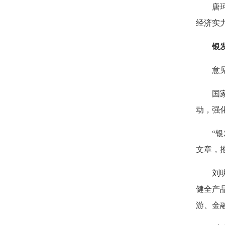
唐
经济实
银
意
国
动，强
“
文章，
刘
健全产
游、金