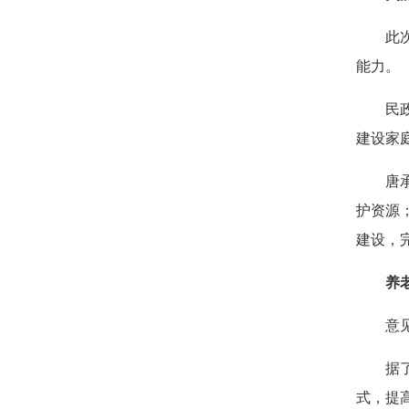
此
能力。
民
建设家
唐
护资源
建设，
养
意
据
式，提