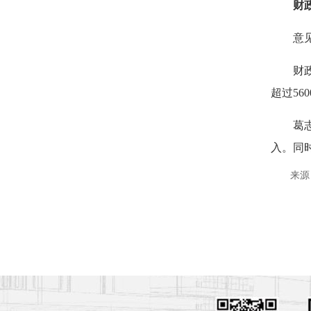
财
意
财
超过56
葛
入。同
来源